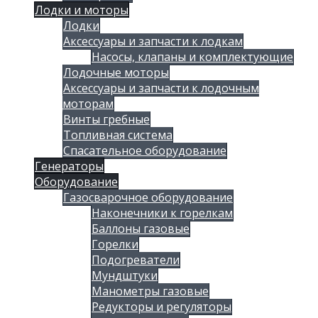
Лодки и моторы
Лодки
Аксессуары и запчасти к лодкам
Насосы, клапаны и комплектующие
Лодочные моторы
Аксессуары и запчасти к лодочным
моторам
Винты гребные
Топливная система
Спасательное оборудование
Генераторы
Оборудование
Газосварочное оборудование
Наконечники к горелкам
Баллоны газовые
Горелки
Подогреватели
Мундштуки
Манометры газовые
Редукторы и регуляторы