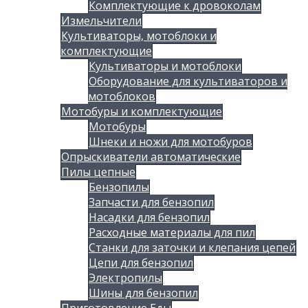
Комплектующие к дровоколам
Измельчители
Культиваторы, мотоблоки и
комплектующие
Культиваторы и мотоблоки
Оборудование для культиваторов и
мотоблоков
Мотобуры и комплектующие
Мотобуры
Шнеки и ножи для мотобуров
Опрыскиватели автоматические
Пилы цепные
Бензопилы
Запчасти для бензопил
Насадки для бензопил
Расходные материалы для пил
Станки для заточки и клепания цепей
Цепи для бензопил
Электропилы
Шины для бензопил
Приготовление Еды