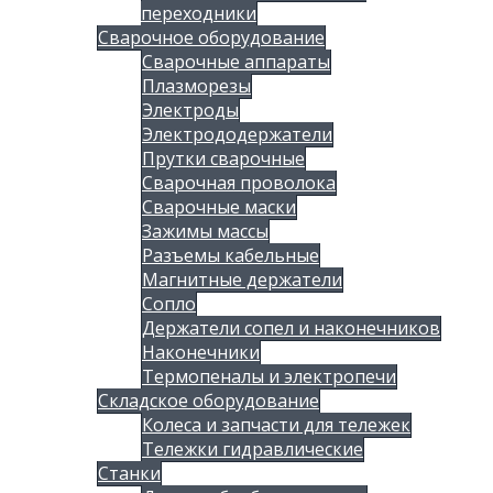
переходники
Сварочное оборудование
Сварочные аппараты
Плазморезы
Электроды
Электрододержатели
Прутки сварочные
Сварочная проволока
Сварочные маски
Зажимы массы
Разъемы кабельные
Магнитные держатели
Сопло
Держатели сопел и наконечников
Наконечники
Термопеналы и электропечи
Складское оборудование
Колеса и запчасти для тележек
Тележки гидравлические
Станки