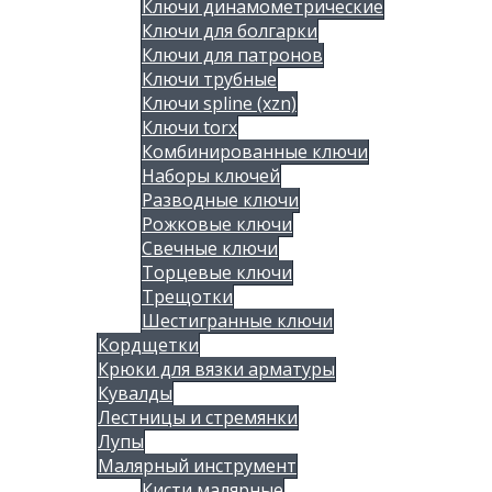
Ключи динамометрические
Ключи для болгарки
Ключи для патронов
Ключи трубные
Ключи spline (xzn)
Ключи torx
Комбинированные ключи
Наборы ключей
Разводные ключи
Рожковые ключи
Свечные ключи
Торцевые ключи
Трещотки
Шестигранные ключи
Кордщетки
Крюки для вязки арматуры
Кувалды
Лестницы и стремянки
Лупы
Малярный инструмент
Кисти малярные