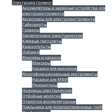
Электроинструмент
Аккумуляторы и зарядные устройства для
электроинструмента
Аксессуары для электроинструмента
Гайковерты
Граверы
Заклепочники злекстрические
Клеевые пистолеты
Краскопульты
Лобзики
Миксеры и насадки
Миксеры
Насадки для миксеров
Многофункциональные инструменты
Насадки для МФИ
Реноваторы
Ножницы злектрические
Отбойные молотки
Отвертки аккумуляторные
Паяльники для полипропиленовых труб