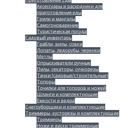
Аксессуары и расходники для
приготовления еды
Грили и мангалы
Самогоноварение
Туристическая посуда
Садовый инвентарь
Грабли, вилы, совки
Лопаты, ледорубы, черенки
Мётлы
Опрыскиватели ручные
Пилы, секаторы, сучкорезы
Тачки (садовые/строительные)
Топоры
Точилки для топоров и ножей
Шланги и комплектующие
Емкости и ведра
Снегоуборщики и комплектующие
Триммеры, кусторезы и комплектующие
Триммеры
Ножи и диски триммерные