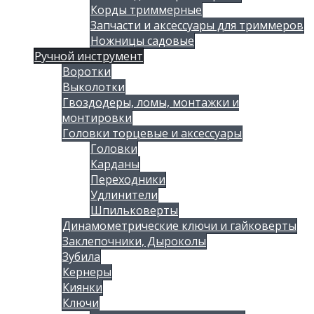
Корды триммерные
Запчасти и аксессуары для триммеров
Ножницы садовые
Ручной инструмент
Воротки
Выколотки
Гвоздодеры, ломы, монтажки и
монтировки
Головки торцевые и аксессуары
Головки
Карданы
Переходники
Удлинители
Шпильковерты
Динамометрические ключи и гайковерты
Заклепочники, Дыроколы
Зубила
Кернеры
Киянки
Ключи