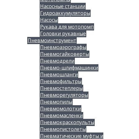
Насосные станции
Гидроаккумуляторы
Насосы
Рукава для мотопомп
Головки рукавные
Пневмоинструмент
Пневмоаэрографы
Пневмогайковерты
Пневмодрели
Пневмо-шлифмашинки
Пневмошланги
Пневмофильтры
Пневмостеплеры
Пневморегуляторы
Пневмопилы
Пневмомолотки
Пневмомасленки
Пневмокраскопульты
Пневмопистолеты
Пневматические муфты и