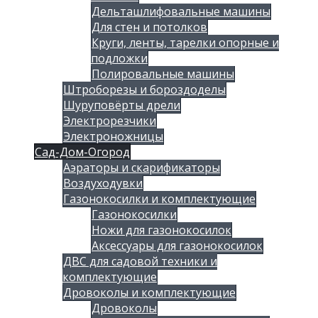
Дельташлифовальные машины
Для стен и потолков
Круги, ленты, тарелки опорные и
подложки
Полировальные машины
Штроборезы и бороздоделы
Шуруповёрты дрели
Электрорезчики
Электроножницы
Сад-Дом-Огород
Аэраторы и скарификаторы
Воздуходувки
Газонокосилки и комплектующие
Газонокосилки
Ножи для газонокосилок
Аксессуары для газонокосилок
ДВС для садовой техники и
комплектующие
Дровоколы и комплектующие
Дровоколы