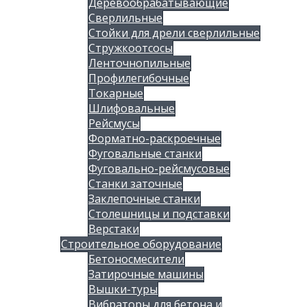
Деревообрабатывающие
Сверлильные
Стойки для дрели сверлильные
Стружкоотсосы
Ленточнопильные
Профилегибочные
Токарные
Шлифовальные
Рейсмусы
Форматно-раскроечные
Фуговальные станки
Фуговально-рейсмусовые
Станки заточные
Заклепочные станки
Столешницы и подставки
Верстаки
Строительное оборудование
Бетоносмесители
Затирочные машины
Вышки-туры
Вибраторы для бетона и