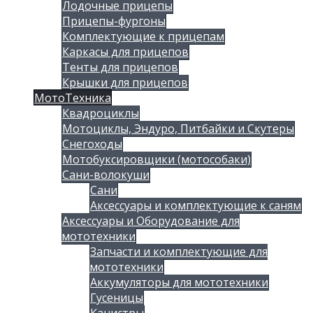
Лодочные прицепы
Прицепы-фургоны
Комплектующие к прицепам
Каркасы для прицепов
Тенты для прицепов
Крышки для прицепов
МотоТехника
Квадроциклы
Мотоциклы, Эндуро, Питбайки и Скутеры
Снегоходы
Мотобуксировщики (мотособаки)
Сани-волокуши
Сани
Аксессуары и комплектующие к саням
Аксессуары и Оборудование для
мототехники
Запчасти и комплектующие для
мототехники
Аккумуляторы для мототехники
Гусеницы
Канистры