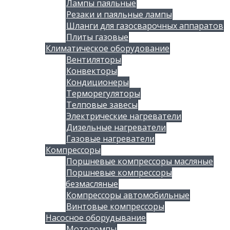
Лампы паяльные
Резаки и паяльные лампы
Шланги для газосварочных аппаратов
Плиты газовые
Климатическое оборудование
Вентиляторы
Конвекторы
Кондиционеры
Терморегуляторы
Телповые завесы
Электрические нагреватели
Дизельные нагреватели
Газовые нагреватели
Компрессоры
Поршневые компрессоры масляные
Поршневые компрессоры
безмасляные
Компрессоры автомобильные
Винтовые компрессоры
Насосное оборудывание
Мотопомпы