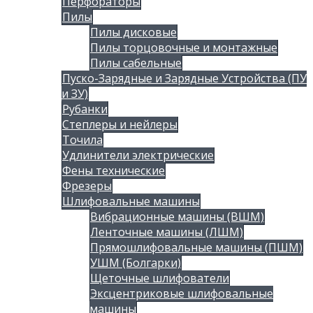
Перфораторы
Пилы
Пилы дисковые
Пилы торцовочные и монтажные
Пилы сабельные
Пуско-Зарядные и Зарядные Устройства (ПУ
и ЗУ)
Рубанки
Степлеры и нейлеры
Точила
Удлинители электрические
Фены технические
Фрезеры
Шлифовальные машины
Вибрационные машины (ВШМ)
Ленточные машины (ЛШМ)
Прямошлифовальные машины (ПШМ)
УШМ (Болгарки)
Щеточные шлифователи
Эксцентриковые шлифовальные
машины