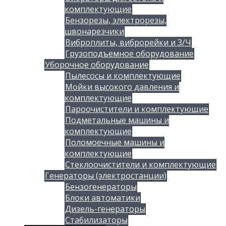
комплектующие
Бензорезы, электрорезы,
швонарезчики
Виброплиты, виброрейки и З/Ч
Грузоподъемное оборудование
Уборочное оборудование
Пылесосы и комплектующие
Мойки высокого давления и
комплектующие
Пароочистители и комплектующие
Подметальные машины и
комплектующие
Поломоечные машины и
комплектующие
Стеклоочистители и комплектующие
Генераторы (электростанции)
Бензогенераторы
Блоки автоматики
Дизель-генераторы
Стабилизаторы