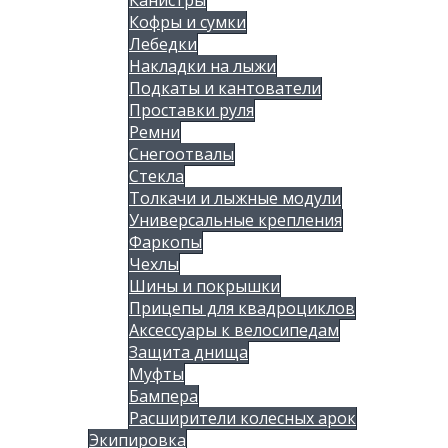
Кофры и сумки
Лебедки
Накладки на лыжи
Подкаты и кантователи
Проставки руля
Ремни
Снегоотвалы
Стекла
Толкачи и лыжные модули
Универсальные крепления
Фаркопы
Чехлы
Шины и покрышки
Прицепы для квадроциклов
Аксессуары к велосипедам
Защита днища
Муфты
Бампера
Расширители колесных арок
Экипировка