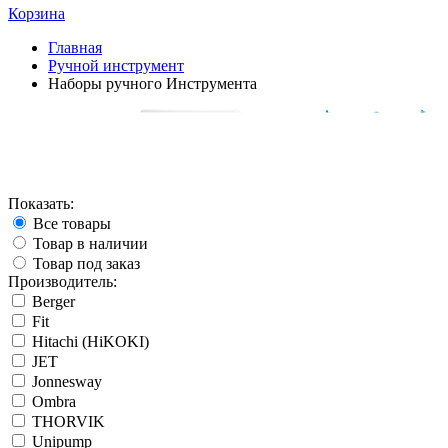
Корзина
Главная
Ручной инструмент
Наборы ручного Инструмента
Показать:
Все товары
Товар в наличии
Товар под заказ
Производитель:
Berger
Fit
Hitachi (HiKOKI)
JET
Jonnesway
Ombra
THORVIK
Unipump