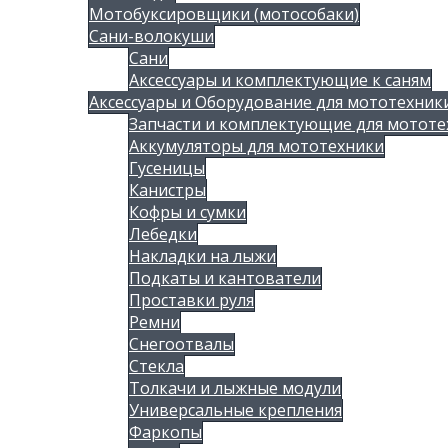
Мотобуксировщики (мотособаки)
Сани-волокуши
Сани
Аксессуары и комплектующие к саням
Аксессуары и Оборудование для мототехник
Запчасти и комплектующие для мототе
Аккумуляторы для мототехники
Гусеницы
Канистры
Кофры и сумки
Лебедки
Накладки на лыжи
Подкаты и кантователи
Проставки руля
Ремни
Снегоотвалы
Стекла
Толкачи и лыжные модули
Универсальные крепления
Фаркопы