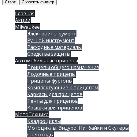
Старт
Сбросить фильтр
Главная
Акции
Milwaukee
Электроинструмент
Ручной инструмент
Расходные материалы
Средства защиты
Автомобильные прицепы
Прицепы общего назначения
Лодочные прицепы
Прицепы-фургоны
Комплектующие к прицепам
Каркасы для прицепов
Тенты для прицепов
Крышки для прицепов
МотоТехника
Квадроциклы
Мотоциклы, Эндуро, Питбайки и Скутеры
Снегоходы