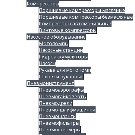
Компрессоры
Поршневые компрессоры масляные
Поршневые компрессоры безмасляные
Компрессоры автомобильные
Винтовые компрессоры
Насосное оборудывание
Мотопомпы
Насосные станции
Гидроаккумуляторы
Насосы
Рукава для мотопомп
Головки рукавные
Пневмоинструмент
Пневмоаэрографы
Пневмогайковерты
Пневмодрели
Пневмо-шлифмашинки
Пневмошланги
Пневмофильтры
Пневмостеплеры