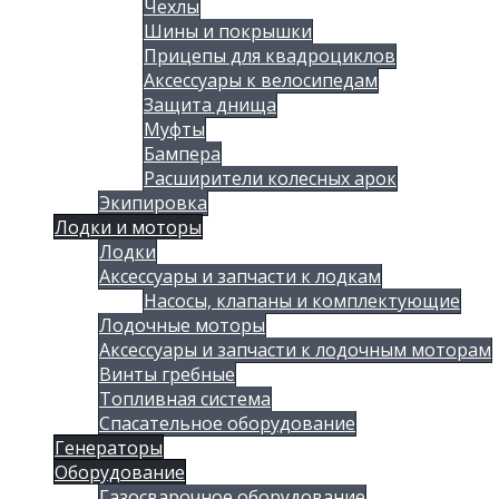
Чехлы
Шины и покрышки
Прицепы для квадроциклов
Аксессуары к велосипедам
Защита днища
Муфты
Бампера
Расширители колесных арок
Экипировка
Лодки и моторы
Лодки
Аксессуары и запчасти к лодкам
Насосы, клапаны и комплектующие
Лодочные моторы
Аксессуары и запчасти к лодочным моторам
Винты гребные
Топливная система
Спасательное оборудование
Генераторы
Оборудование
Газосварочное оборудование