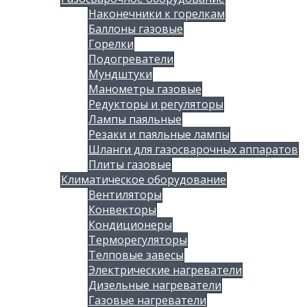
Наконечники к горелкам
Баллоны газовые
Горелки
Подогреватели
Мундштуки
Манометры газовые
Редукторы и регуляторы
Лампы паяльные
Резаки и паяльные лампы
Шланги для газосварочных аппаратов
Плиты газовые
Климатическое оборудование
Вентиляторы
Конвекторы
Кондиционеры
Терморегуляторы
Телповые завесы
Электрические нагреватели
Дизельные нагреватели
Газовые нагреватели