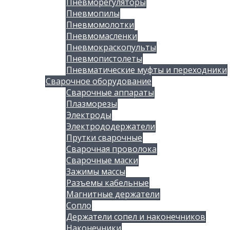
Пневморегуляторы
Пневмопилы
Пневмомолотки
Пневмомасленки
Пневмокраскопульты
Пневмопистолеты
Пневматические муфты и переходники
Сварочное оборудование
Сварочные аппараты
Плазморезы
Электроды
Электрододержатели
Прутки сварочные
Сварочная проволока
Сварочные маски
Зажимы массы
Разъемы кабельные
Магнитные держатели
Сопло
Держатели сопел и наконечников
Наконечники