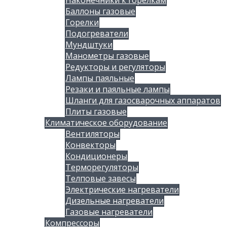
Баллоны газовые
Горелки
Подогреватели
Мундштуки
Манометры газовые
Редукторы и регуляторы
Лампы паяльные
Резаки и паяльные лампы
Шланги для газосварочных аппаратов
Плиты газовые
Климатическое оборудование
Вентиляторы
Конвекторы
Кондиционеры
Терморегуляторы
Телповые завесы
Электрические нагреватели
Дизельные нагреватели
Газовые нагреватели
Компрессоры