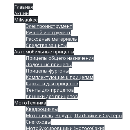
Главная
Акции
Milwaukee
Электроинструмент
Ручной инструмент
Расходные материалы
Средства защиты
Автомобильные прицепы
Прицепы общего назначения
Лодочные прицепы
Прицепы-фургоны
Комплектующие к прицепам
Каркасы для прицепов
Тенты для прицепов
Крышки для прицепов
МотоТехника
Квадроциклы
Мотоциклы, Эндуро, Питбайки и Скутеры
Снегоходы
Мотобуксировщики (мотособаки)