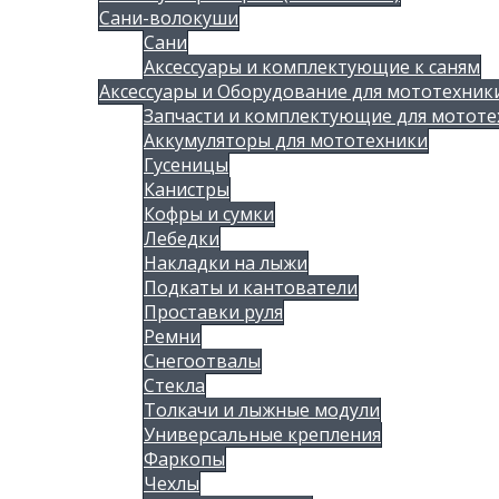
Сани-волокуши
Сани
Аксессуары и комплектующие к саням
Аксессуары и Оборудование для мототехник
Запчасти и комплектующие для мототе
Аккумуляторы для мототехники
Гусеницы
Канистры
Кофры и сумки
Лебедки
Накладки на лыжи
Подкаты и кантователи
Проставки руля
Ремни
Снегоотвалы
Стекла
Толкачи и лыжные модули
Универсальные крепления
Фаркопы
Чехлы