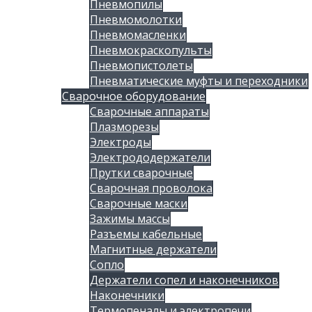
Пневмопилы
Пневмомолотки
Пневмомасленки
Пневмокраскопульты
Пневмопистолеты
Пневматические муфты и переходники
Сварочное оборудование
Сварочные аппараты
Плазморезы
Электроды
Электрододержатели
Прутки сварочные
Сварочная проволока
Сварочные маски
Зажимы массы
Разъемы кабельные
Магнитные держатели
Сопло
Держатели сопел и наконечников
Наконечники
Термопеналы и электропечи