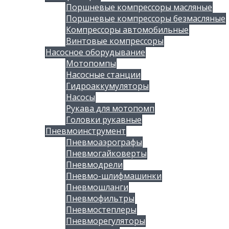
Поршневые компрессоры масляные
Поршневые компрессоры безмасляные
Компрессоры автомобильные
Винтовые компрессоры
Насосное оборудывание
Мотопомпы
Насосные станции
Гидроаккумуляторы
Насосы
Рукава для мотопомп
Головки рукавные
Пневмоинструмент
Пневмоаэрографы
Пневмогайковерты
Пневмодрели
Пневмо-шлифмашинки
Пневмошланги
Пневмофильтры
Пневмостеплеры
Пневморегуляторы