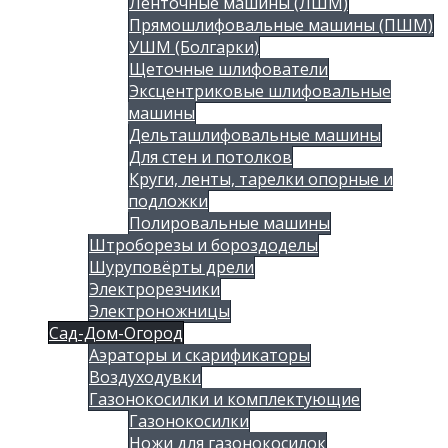
Ленточные машины (ЛШМ)
Прямошлифовальные машины (ПШМ)
УШМ (Болгарки)
Щеточные шлифователи
Эксцентриковые шлифовальные
машины
Дельташлифовальные машины
Для стен и потолков
Круги, ленты, тарелки опорные и
подложки
Полировальные машины
Штроборезы и бороздоделы
Шуруповёрты дрели
Электрорезчики
Электроножницы
Сад-Дом-Огород
Аэраторы и скарификаторы
Воздуходувки
Газонокосилки и комплектующие
Газонокосилки
Ножи для газонокосилок