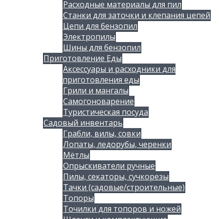
Расходные материалы для пил
Станки для заточки и клепания цепей
Цепи для бензопил
Электропилы
Шины для бензопил
Приготовление Еды
Аксессуары и расходники для
приготовления еды
Грили и мангалы
Самогоноварение
Туристическая посуда
Садовый инвентарь
Грабли, вилы, совки
Лопаты, ледорубы, черенки
Мётлы
Опрыскиватели ручные
Пилы, секаторы, сучкорезы
Тачки (садовые/строительные)
Топоры
Точилки для топоров и ножей