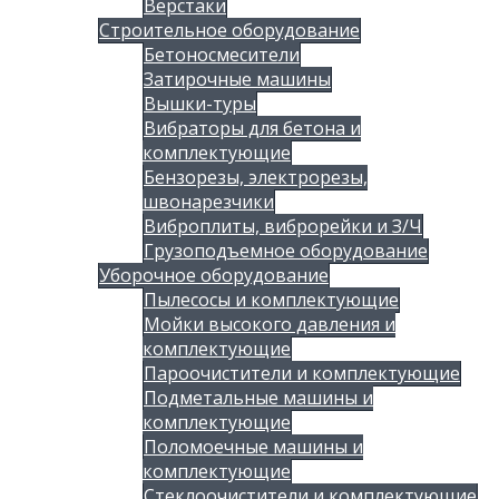
Верстаки
Строительное оборудование
Бетоносмесители
Затирочные машины
Вышки-туры
Вибраторы для бетона и
комплектующие
Бензорезы, электрорезы,
швонарезчики
Виброплиты, виброрейки и З/Ч
Грузоподъемное оборудование
Уборочное оборудование
Пылесосы и комплектующие
Мойки высокого давления и
комплектующие
Пароочистители и комплектующие
Подметальные машины и
комплектующие
Поломоечные машины и
комплектующие
Стеклоочистители и комплектующие