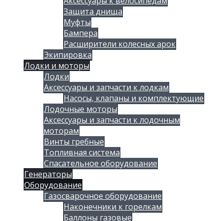
Аксессуары к велосипедам
Защита днища
Муфты
Бампера
Расширители колесных арок
Экипировка
Лодки и моторы
Лодки
Аксессуары и запчасти к лодкам
Насосы, клапаны и комплектующие
Лодочные моторы
Аксессуары и запчасти к лодочным
моторам
Винты гребные
Топливная система
Спасательное оборудование
Генераторы
Оборудование
Газосварочное оборудование
Наконечники к горелкам
Баллоны газовые