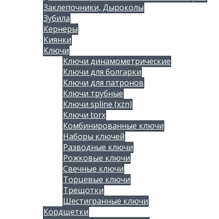
Заклепочники, Дыроколы
Зубила
Кернеры
Киянки
Ключи
Ключи динамометрические
Ключи для болгарки
Ключи для патронов
Ключи трубные
Ключи spline (xzn)
Ключи torx
Комбинированные ключи
Наборы ключей
Разводные ключи
Рожковые ключи
Свечные ключи
Торцевые ключи
Трещотки
Шестигранные ключи
Кордщетки