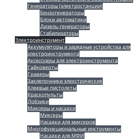
Генераторы (электростанции)
Бензогенераторы
Блоки автоматики
Дизель-генераторы
Стабилизаторы
Электроинструмент
Аккумуляторы и зарядные устройства для
электроинструмента
Аксессуары для электроинструмента
Гайковерты
Граверы
Заклепочники злекстрические
Клеевые пистолеты
Краскопульты
Лобзики
Миксеры и насадки
Миксеры
Насадки для миксеров
Многофункциональные инструменты
Насадки для МФИ