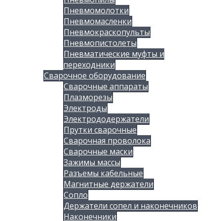
Пневмомолотки
Пневмомасленки
Пневмокраскопульты
Пневмопистолеты
Пневматические муфты и
переходники
Сварочное оборудование
Сварочные аппараты
Плазморезы
Электроды
Электрододержатели
Прутки сварочные
Сварочная проволока
Сварочные маски
Зажимы массы
Разъемы кабельные
Магнитные держатели
Сопло
Держатели сопел и наконечников
Наконечники