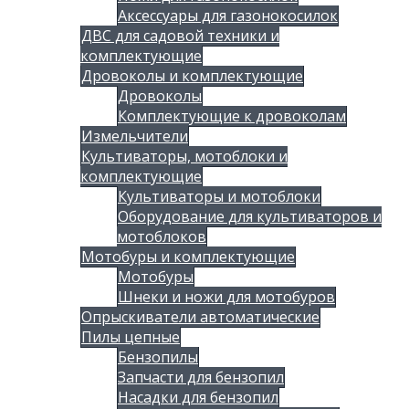
Аксессуары для газонокосилок
ДВС для садовой техники и
комплектующие
Дровоколы и комплектующие
Дровоколы
Комплектующие к дровоколам
Измельчители
Культиваторы, мотоблоки и
комплектующие
Культиваторы и мотоблоки
Оборудование для культиваторов и
мотоблоков
Мотобуры и комплектующие
Мотобуры
Шнеки и ножи для мотобуров
Опрыскиватели автоматические
Пилы цепные
Бензопилы
Запчасти для бензопил
Насадки для бензопил