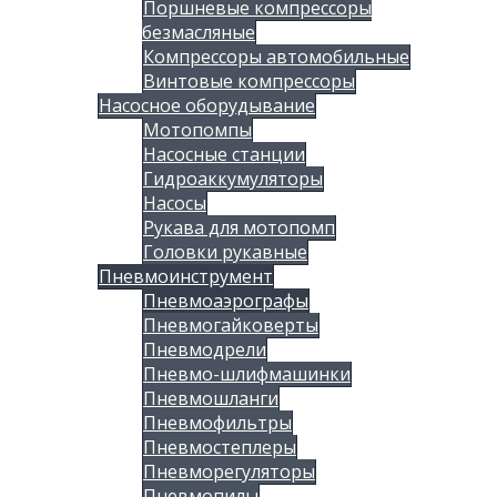
Поршневые компрессоры
безмасляные
Компрессоры автомобильные
Винтовые компрессоры
Насосное оборудывание
Мотопомпы
Насосные станции
Гидроаккумуляторы
Насосы
Рукава для мотопомп
Головки рукавные
Пневмоинструмент
Пневмоаэрографы
Пневмогайковерты
Пневмодрели
Пневмо-шлифмашинки
Пневмошланги
Пневмофильтры
Пневмостеплеры
Пневморегуляторы
Пневмопилы