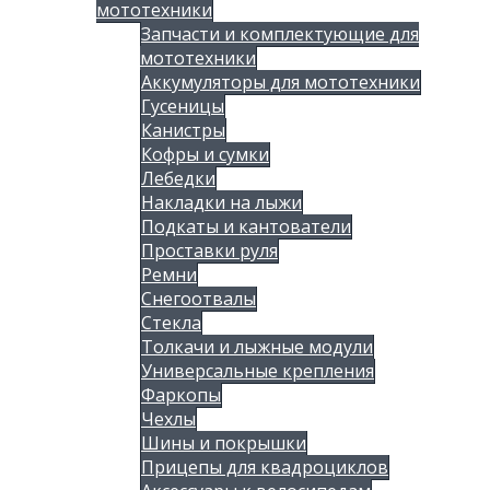
мототехники
Запчасти и комплектующие для
мототехники
Аккумуляторы для мототехники
Гусеницы
Канистры
Кофры и сумки
Лебедки
Накладки на лыжи
Подкаты и кантователи
Проставки руля
Ремни
Снегоотвалы
Стекла
Толкачи и лыжные модули
Универсальные крепления
Фаркопы
Чехлы
Шины и покрышки
Прицепы для квадроциклов