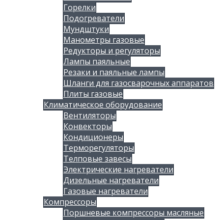
Горелки
Подогреватели
Мундштуки
Манометры газовые
Редукторы и регуляторы
Лампы паяльные
Резаки и паяльные лампы
Шланги для газосварочных аппаратов
Плиты газовые
Климатическое оборудование
Вентиляторы
Конвекторы
Кондиционеры
Терморегуляторы
Телповые завесы
Электрические нагреватели
Дизельные нагреватели
Газовые нагреватели
Компрессоры
Поршневые компрессоры масляные