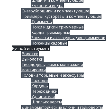
Шланги и комплектующие
Емкости и ведра
Снегоуборщики и комплектующие
Триммеры, кусторезы и комплектующие
Триммеры
Ножи и диски триммерные
Корды триммерные
Запчасти и аксессуары для триммеров
Ножницы садовые
Ручной инструмент
Воротки
Выколотки
Гвоздодеры, ломы, монтажки и
монтировки
Головки торцевые и аксессуары
Головки
Карданы
Переходники
Удлинители
Шпильковерты
Динамометрические ключи и гайковерты