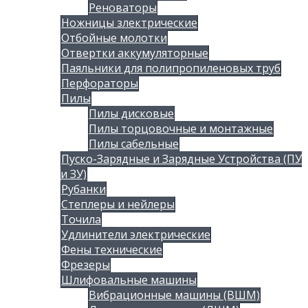
Реноваторы
Ножницы злектрические
Отбойные молотки
Отвертки аккумуляторные
Паяльники для полипропиленовых труб
Перфораторы
Пилы
Пилы дисковые
Пилы торцовочные и монтажные
Пилы сабельные
Пуско-Зарядные и Зарядные Устройства (ПУ
и ЗУ)
Рубанки
Степлеры и нейлеры
Точила
Удлинители электрические
Фены технические
Фрезеры
Шлифовальные машины
Вибрационные машины (ВШМ)