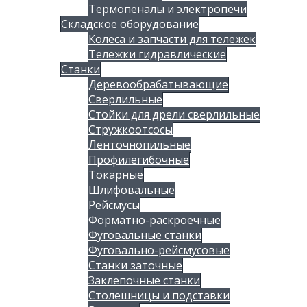
Термопеналы и электропечи
Складское оборудование
Колеса и запчасти для тележек
Тележки гидравлические
Станки
Деревообрабатывающие
Сверлильные
Стойки для дрели сверлильные
Стружкоотсосы
Ленточнопильные
Профилегибочные
Токарные
Шлифовальные
Рейсмусы
Форматно-раскроечные
Фуговальные станки
Фуговально-рейсмусовые
Станки заточные
Заклепочные станки
Столешницы и подставки