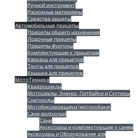
Ручной инструмент
Расходные материалы
Средства защиты
Автомобильные прицепы
Прицепы общего назначения
Лодочные прицепы
Прицепы-фургоны
Комплектующие к прицепам
Каркасы для прицепов
Тенты для прицепов
Крышки для прицепов
МотоТехника
Квадроциклы
Мотоциклы, Эндуро, Питбайки и Скутеры
Снегоходы
Мотобуксировщики (мотособаки)
Сани-волокуши
Сани
Аксессуары и комплектующие к саням
Аксессуары и Оборудование для