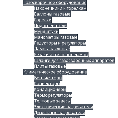
Газосварочное оборудование
Наконечники к горелкам
Баллоны газовые
Горелки
Подогреватели
Мундштуки
Манометры газовые
Редукторы и регуляторы
Лампы паяльные
Резаки и паяльные лампы
Шланги для газосварочных аппаратов
Плиты газовые
Климатическое оборудование
Вентиляторы
Конвекторы
Кондиционеры
Терморегуляторы
Телповые завесы
Электрические нагреватели
Дизельные нагреватели