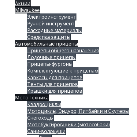
Акции
Milwaukee
Электроинструмент
Ручной инструмент
Расходные материалы
Средства защиты
Автомобильные прицепы
Прицепы общего назначения
Лодочные прицепы
Прицепы-фургоны
Комплектующие к прицепам
Каркасы для прицепов
Тенты для прицепов
Крышки для прицепов
МотоТехника
Квадроциклы
Мотоциклы, Эндуро, Питбайки и Скутеры
Снегоходы
Мотобуксировщики (мотособаки)
Сани-волокуши