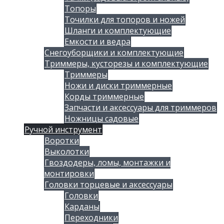
Топоры
Точилки для топоров и ножей
Шланги и комплектующие
Емкости и ведра
Снегоуборщики и комплектующие
Триммеры, кусторезы и комплектующие
Триммеры
Ножи и диски триммерные
Корды триммерные
Запчасти и аксессуары для триммеров
Ножницы садовые
Ручной инструмент
Воротки
Выколотки
Гвоздодеры, ломы, монтажки и
монтировки
Головки торцевые и аксессуары
Головки
Карданы
Переходники