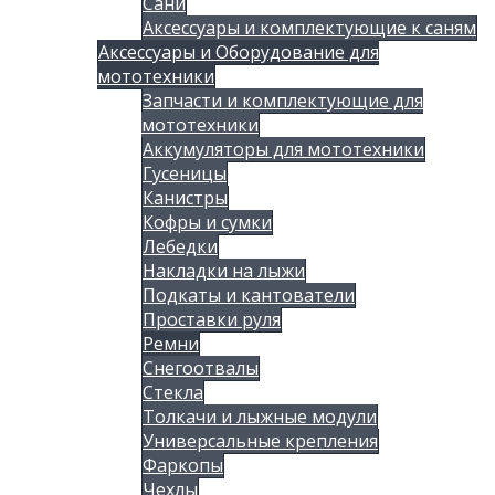
Сани
Аксессуары и комплектующие к саням
Аксессуары и Оборудование для
мототехники
Запчасти и комплектующие для
мототехники
Аккумуляторы для мототехники
Гусеницы
Канистры
Кофры и сумки
Лебедки
Накладки на лыжи
Подкаты и кантователи
Проставки руля
Ремни
Снегоотвалы
Стекла
Толкачи и лыжные модули
Универсальные крепления
Фаркопы
Чехлы