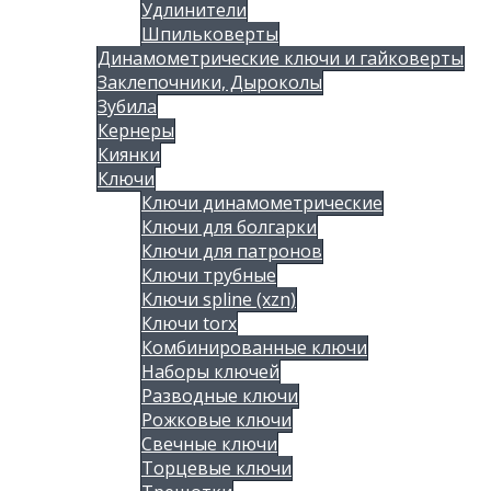
Удлинители
Шпильковерты
Динамометрические ключи и гайковерты
Заклепочники, Дыроколы
Зубила
Кернеры
Киянки
Ключи
Ключи динамометрические
Ключи для болгарки
Ключи для патронов
Ключи трубные
Ключи spline (xzn)
Ключи torx
Комбинированные ключи
Наборы ключей
Разводные ключи
Рожковые ключи
Свечные ключи
Торцевые ключи