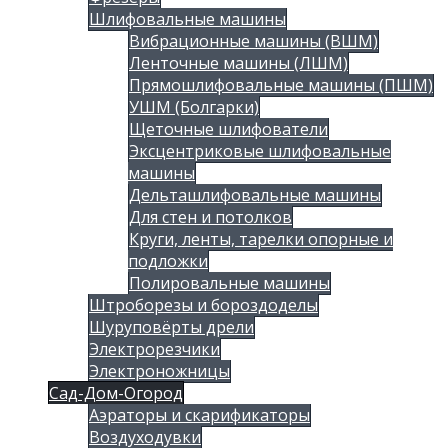
Шлифовальные машины
Вибрационные машины (ВШМ)
Ленточные машины (ЛШМ)
Прямошлифовальные машины (ПШМ)
УШМ (Болгарки)
Щеточные шлифователи
Эксцентриковые шлифовальные
машины
Дельташлифовальные машины
Для стен и потолков
Круги, ленты, тарелки опорные и
подложки
Полировальные машины
Штроборезы и бороздоделы
Шуруповёрты дрели
Электрорезчики
Электроножницы
Сад-Дом-Огород
Аэраторы и скарификаторы
Воздуходувки