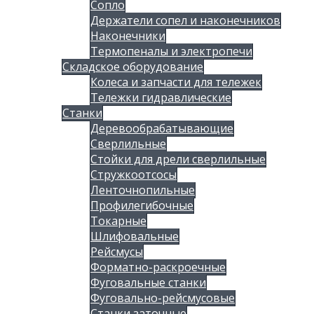
Сопло
Держатели сопел и наконечников
Наконечники
Термопеналы и электропечи
Складское оборудование
Колеса и запчасти для тележек
Тележки гидравлические
Станки
Деревообрабатывающие
Сверлильные
Стойки для дрели сверлильные
Стружкоотсосы
Ленточнопильные
Профилегибочные
Токарные
Шлифовальные
Рейсмусы
Форматно-раскроечные
Фуговальные станки
Фуговально-рейсмусовые
Станки заточные