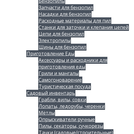
Бензопилы
Запчасти для бензопил
Насадки для бензопил
Расходные материалы для пил
Станки для заточки и клепания цепей
Цепи для бензопил
Электропилы
Шины для бензопил
Приготовление Еды
Аксессуары и расходники для
приготовления еды
Грили и мангалы
Самогоноварение
Туристическая посуда
Садовый инвентарь
Грабли, вилы, совки
Лопаты, ледорубы, черенки
Мётлы
Опрыскиватели ручные
Пилы, секаторы, сучкорезы
Тачки (садовые/строительные)