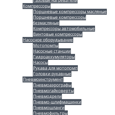
Газовые нагреватели
Компрессоры
Поршневые компрессоры масляные
Поршневые компрессоры
безмасляные
Компрессоры автомобильные
Винтовые компрессоры
Насосное оборудывание
Мотопомпы
Насосные станции
Гидроаккумуляторы
Насосы
Рукава для мотопомп
Головки рукавные
Пневмоинструмент
Пневмоаэрографы
Пневмогайковерты
Пневмодрели
Пневмо-шлифмашинки
Пневмошланги
Пневмофильтры