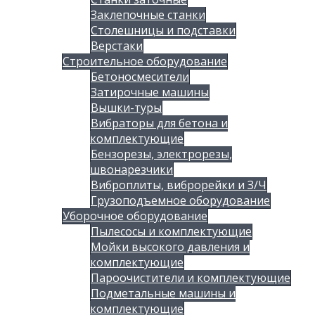
Заклепочные станки
Столешницы и подставки
Верстаки
Строительное оборудование
Бетоносмесители
Затирочные машины
Вышки-туры
Вибраторы для бетона и
комплектующие
Бензорезы, электрорезы,
швонарезчики
Виброплиты, виброрейки и З/Ч
Грузоподъемное оборудование
Уборочное оборудование
Пылесосы и комплектующие
Мойки высокого давления и
комплектующие
Пароочистители и комплектующие
Подметальные машины и
комплектующие