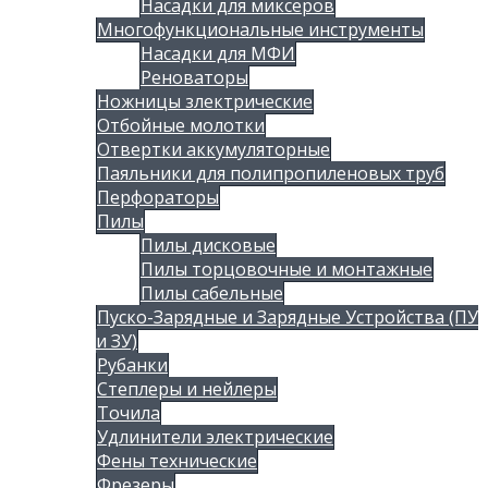
Насадки для миксеров
Многофункциональные инструменты
Насадки для МФИ
Реноваторы
Ножницы злектрические
Отбойные молотки
Отвертки аккумуляторные
Паяльники для полипропиленовых труб
Перфораторы
Пилы
Пилы дисковые
Пилы торцовочные и монтажные
Пилы сабельные
Пуско-Зарядные и Зарядные Устройства (ПУ
и ЗУ)
Рубанки
Степлеры и нейлеры
Точила
Удлинители электрические
Фены технические
Фрезеры