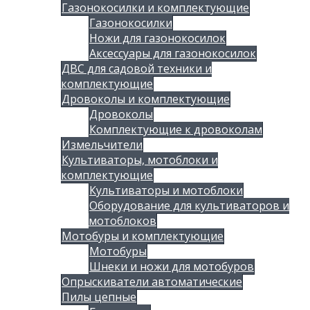
Газонокосилки и комплектующие
Газонокосилки
Ножи для газонокосилок
Аксессуары для газонокосилок
ДВС для садовой техники и
комплектующие
Дровоколы и комплектующие
Дровоколы
Комплектующие к дровоколам
Измельчители
Культиваторы, мотоблоки и
комплектующие
Культиваторы и мотоблоки
Оборудование для культиваторов и
мотоблоков
Мотобуры и комплектующие
Мотобуры
Шнеки и ножи для мотобуров
Опрыскиватели автоматические
Пилы цепные