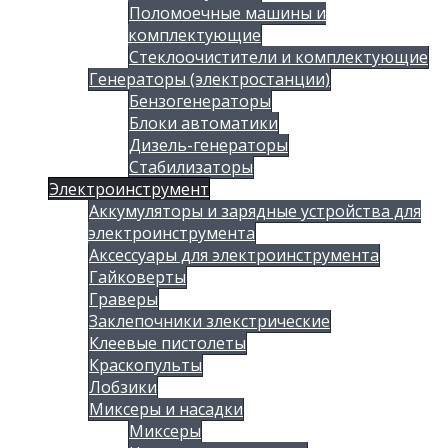
Поломоечные машины и
комплектующие
Стеклоочистители и комплектующие
Генераторы (электростанции)
Бензогенераторы
Блоки автоматики
Дизель-генераторы
Стабилизаторы
Электроинструмент
Аккумуляторы и зарядные устройства для
электроинструмента
Аксессуары для электроинструмента
Гайковерты
Граверы
Заклепочники злекстрические
Клеевые пистолеты
Краскопульты
Лобзики
Миксеры и насадки
Миксеры