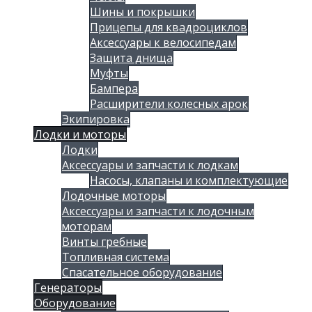
Шины и покрышки
Прицепы для квадроциклов
Аксессуары к велосипедам
Защита днища
Муфты
Бампера
Расширители колесных арок
Экипировка
Лодки и моторы
Лодки
Аксессуары и запчасти к лодкам
Насосы, клапаны и комплектующие
Лодочные моторы
Аксессуары и запчасти к лодочным
моторам
Винты гребные
Топливная система
Спасательное оборудование
Генераторы
Оборудование