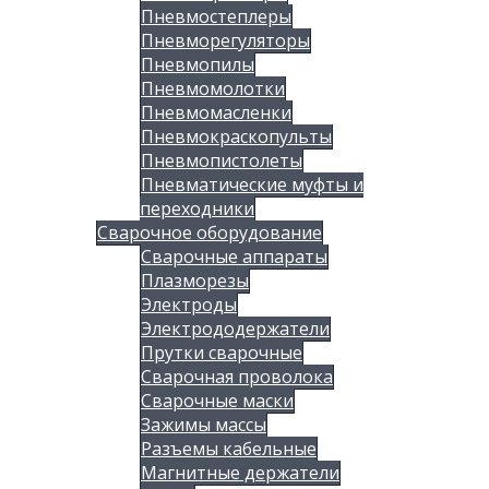
Пневмостеплеры
Пневморегуляторы
Пневмопилы
Пневмомолотки
Пневмомасленки
Пневмокраскопульты
Пневмопистолеты
Пневматические муфты и
переходники
Сварочное оборудование
Сварочные аппараты
Плазморезы
Электроды
Электрододержатели
Прутки сварочные
Сварочная проволока
Сварочные маски
Зажимы массы
Разъемы кабельные
Магнитные держатели