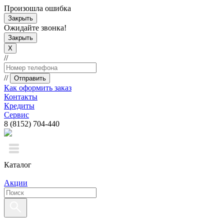
Произошла ошибка
Закрыть
Ожидайте звонка!
Закрыть
X
//
//
Отправить
Как оформить заказ
Контакты
Кредиты
Сервис
8 (8152) 704-440
Каталог
Акции