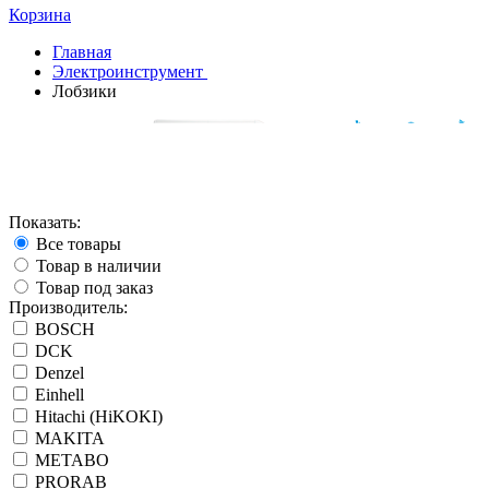
Корзина
Главная
Электроинструмент
Лобзики
Показать:
Все товары
Товар в наличии
Товар под заказ
Производитель:
BOSCH
DCK
Denzel
Einhell
Hitachi (HiKOKI)
MAKITA
METABO
PRORAB