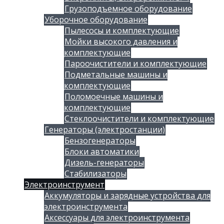
Грузоподъемное оборудование
Уборочное оборудование
Пылесосы и комплектующие
Мойки высокого давления и
комплектующие
Пароочистители и комплектующие
Подметальные машины и
комплектующие
Поломоечные машины и
комплектующие
Стеклоочистители и комплектующие
Генераторы (электростанции)
Бензогенераторы
Блоки автоматики
Дизель-генераторы
Стабилизаторы
Электроинструмент
Аккумуляторы и зарядные устройства для
электроинструмента
Аксессуары для электроинструмента