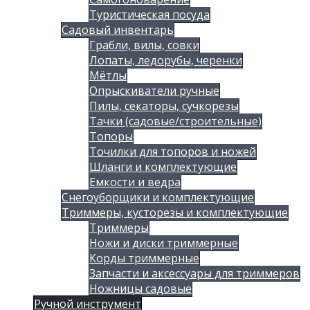
Туристическая посуда
Садовый инвентарь
Грабли, вилы, совки
Лопаты, ледорубы, черенки
Мётлы
Опрыскиватели ручные
Пилы, секаторы, сучкорезы
Тачки (садовые/строительные)
Топоры
Точилки для топоров и ножей
Шланги и комплектующие
Емкости и ведра
Снегоуборщики и комплектующие
Триммеры, кусторезы и комплектующие
Триммеры
Ножи и диски триммерные
Корды триммерные
Запчасти и аксессуары для триммеров
Ножницы садовые
Ручной инструмент