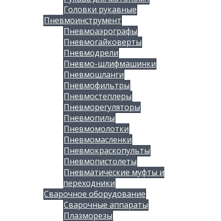
Головки рукавные
Пневмоинструмент
Пневмоаэрографы
Пневмогайковерты
Пневмодрели
Пневмо-шлифмашинки
Пневмошланги
Пневмофильтры
Пневмостеплеры
Пневморегуляторы
Пневмопилы
Пневмомолотки
Пневмомасленки
Пневмокраскопульты
Пневмопистолеты
Пневматические муфты и
переходники
Сварочное оборудование
Сварочные аппараты
Плазморезы