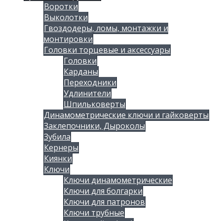
Воротки
Выколотки
Гвоздодеры, ломы, монтажки и
монтировки
Головки торцевые и аксессуары
Головки
Карданы
Переходники
Удлинители
Шпильковерты
Динамометрические ключи и гайковерты
Заклепочники, Дыроколы
Зубила
Кернеры
Киянки
Ключи
Ключи динамометрические
Ключи для болгарки
Ключи для патронов
Ключи трубные