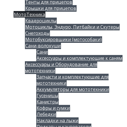
Тенты для прицепов
Крышки для прицепов
МотоТехника
Квадроциклы
Мотоциклы, Эндуро, Питбайки и Скутеры
Снегоходы
Мотобуксировщики (мотособаки)
Сани-волокуши
Сани
Аксессуары и комплектующие к саням
Аксессуары и Оборудование для
мототехники
Запчасти и комплектующие для
мототехники
Аккумуляторы для мототехники
Гусеницы
Канистры
Кофры и сумки
Лебедки
Накладки на лыжи
Подкаты и кантователи