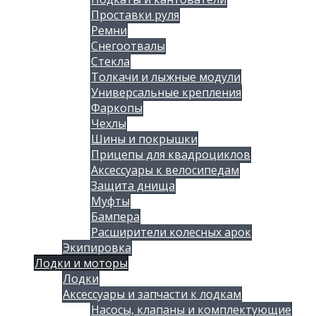
Проставки руля
Ремни
Снегоотвалы
Стекла
Толкачи и лыжные модули
Универсальные крепления
Фаркопы
Чехлы
Шины и покрышки
Прицепы для квадроциклов
Аксессуары к велосипедам
Защита днища
Муфты
Бампера
Расширители колесных арок
Экипировка
Лодки и моторы
Лодки
Аксессуары и запчасти к лодкам
Насосы, клапаны и комплектующие