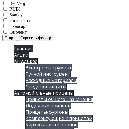
RedVerg
RUBI
Stanley
Интерскол
Пульсар
Фиолент
Старт
Сбросить фильтр
Главная
Акции
Milwaukee
Электроинструмент
Ручной инструмент
Расходные материалы
Средства защиты
Автомобильные прицепы
Прицепы общего назначения
Лодочные прицепы
Прицепы-фургоны
Комплектующие к прицепам
Каркасы для прицепов