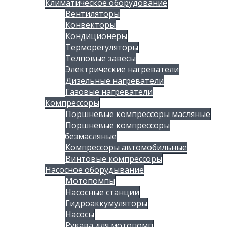
Климатическое оборудование
Вентиляторы
Конвекторы
Кондиционеры
Терморегуляторы
Телповые завесы
Электрические нагреватели
Дизельные нагреватели
Газовые нагреватели
Компрессоры
Поршневые компрессоры масляные
Поршневые компрессоры
безмасляные
Компрессоры автомобильные
Винтовые компрессоры
Насосное оборудывание
Мотопомпы
Насосные станции
Гидроаккумуляторы
Насосы
Рукава для мотопомп