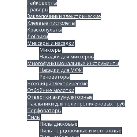
Гайковерты
Граверы
Заклепочники злекстрические
Клеевые пистолеты
Краскопульты
Лобзики
Миксеры и насадки
Миксеры
Насадки для миксеров
Многофункциональные инструменты
Насадки для МФИ
Реноваторы
Ножницы злектрические
Отбойные молотки
Отвертки аккумуляторные
Паяльники для полипропиленовых труб
Перфораторы
Пилы
Пилы дисковые
Пилы торцовочные и монтажные