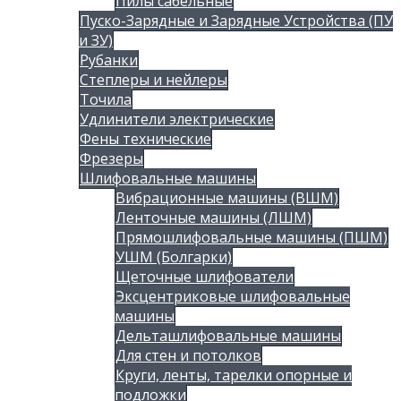
Пилы сабельные
Пуско-Зарядные и Зарядные Устройства (ПУ
и ЗУ)
Рубанки
Степлеры и нейлеры
Точила
Удлинители электрические
Фены технические
Фрезеры
Шлифовальные машины
Вибрационные машины (ВШМ)
Ленточные машины (ЛШМ)
Прямошлифовальные машины (ПШМ)
УШМ (Болгарки)
Щеточные шлифователи
Эксцентриковые шлифовальные
машины
Дельташлифовальные машины
Для стен и потолков
Круги, ленты, тарелки опорные и
подложки