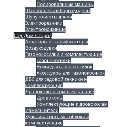
Полировальные машины
Штроборезы и бороздоделы
Шуруповёрты дрели
Электрорезчики
Электроножницы
Сад-Дом-Огород
Аэраторы и скарификаторы
Воздуходувки
Газонокосилки и комплектующие
Газонокосилки
Ножи для газонокосилок
Аксессуары для газонокосилок
ДВС для садовой техники и
комплектующие
Дровоколы и комплектующие
Дровоколы
Комплектующие к дровоколам
Измельчители
Культиваторы, мотоблоки и
комплектующие