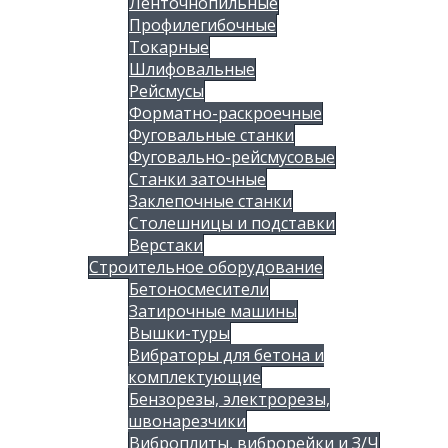
Ленточнопильные
Профилегибочные
Токарные
Шлифовальные
Рейсмусы
Форматно-раскроечные
Фуговальные станки
Фуговально-рейсмусовые
Станки заточные
Заклепочные станки
Столешницы и подставки
Верстаки
Строительное оборудование
Бетоносмесители
Затирочные машины
Вышки-туры
Вибраторы для бетона и
комплектующие
Бензорезы, электрорезы,
швонарезчики
Виброплиты, виброрейки и З/Ч