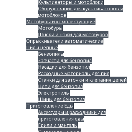
Культиваторы и мотоблоки
Оборудование для культиваторов и
мотоблоков
Мотобуры и комплектующие
Мотобуры
Шнеки и ножи для мотобуров
Опрыскиватели автоматические
Пилы цепные
Бензопилы
Запчасти для бензопил
Насадки для бензопил
Расходные материалы для пил
Станки для заточки и клепания цепей
Цепи для бензопил
Электропилы
Шины для бензопил
Приготовление Еды
Аксессуары и расходники для
приготовления еды
Грили и мангалы
Самогоноварение