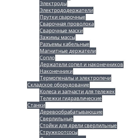
Электроды
Электрододержатели
Прутки сварочные
Сварочная проволока
Сварочные маски
Зажимы массы
Разъемы кабельные
Магнитные держатели
Сопло
Держатели сопел и наконечников
Наконечники
Термопеналы и электропечи
Складское оборудование
Колеса и запчасти для тележек
Тележки гидравлические
Станки
Деревообрабатывающие
Сверлильные
Стойки для дрели сверлильные
Стружкоотсосы