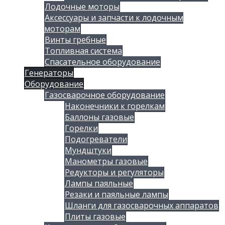
Лодочные моторы
Аксессуары и запчасти к лодочным
моторам
Винты гребные
Топливная система
Спасательное оборудование
Генераторы
Оборудование
Газосварочное оборудование
Наконечники к горелкам
Баллоны газовые
Горелки
Подогреватели
Мундштуки
Манометры газовые
Редукторы и регуляторы
Лампы паяльные
Резаки и паяльные лампы
Шланги для газосварочных аппаратов
Плиты газовые