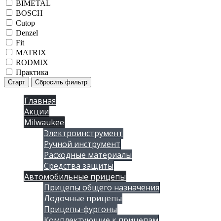
BIMETAL
BOSCH
Cutop
Denzel
Fit
MATRIX
RODMIX
Практика
Старт
Сбросить фильтр
Главная
Акции
Milwaukee
Электроинструмент
Ручной инструмент
Расходные материалы
Средства защиты
Автомобильные прицепы
Прицепы общего назначения
Лодочные прицепы
Прицепы-фургоны
Комплектующие к прицепам