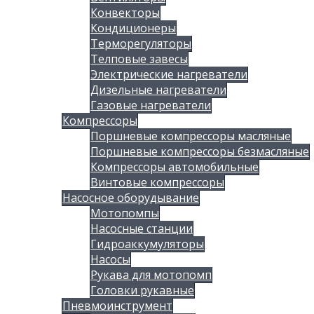
Конвекторы
Кондиционеры
Терморегуляторы
Телповые завесы
Электрические нагреватели
Дизельные нагреватели
Газовые нагреватели
Компрессоры
Поршневые компрессоры масляные
Поршневые компрессоры безмасляные
Компрессоры автомобильные
Винтовые компрессоры
Насосное оборудывание
Мотопомпы
Насосные станции
Гидроаккумуляторы
Насосы
Рукава для мотопомп
Головки рукавные
Пневмоинструмент