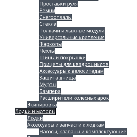
Проставки руля
Ремни
Снегоотвалы
Стекла
Толкачи и лыжные модули
Универсальные крепления
Фаркопы
Чехлы
Шины и покрышки
Прицепы для квадроциклов
Аксессуары к велосипедам
Защита днища
Муфты
Бампера
Расширители колесных арок
Экипировка
Лодки и моторы
Лодки
Аксессуары и запчасти к лодкам
Насосы, клапаны и комплектующие