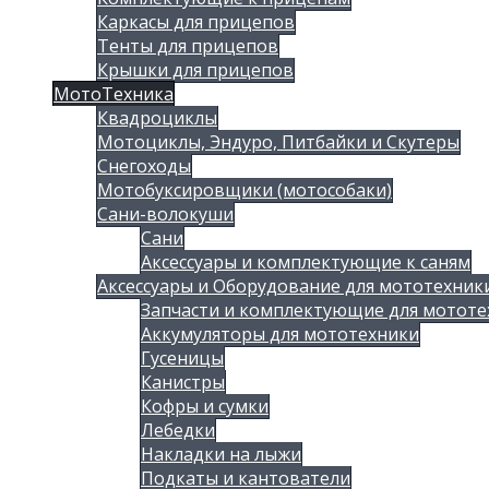
Каркасы для прицепов
Тенты для прицепов
Крышки для прицепов
МотоТехника
Квадроциклы
Мотоциклы, Эндуро, Питбайки и Скутеры
Снегоходы
Мотобуксировщики (мотособаки)
Сани-волокуши
Сани
Аксессуары и комплектующие к саням
Аксессуары и Оборудование для мототехник
Запчасти и комплектующие для мототе
Аккумуляторы для мототехники
Гусеницы
Канистры
Кофры и сумки
Лебедки
Накладки на лыжи
Подкаты и кантователи