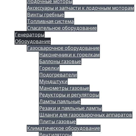
Лодочные моторы
Аксессуары и запчасти к лодочным моторам
Винты гребные
Топливная система
Спасательное оборудование
Генераторы
Оборудование
Газосварочное оборудование
Наконечники к горелкам
Баллоны газовые
Горелки
Подогреватели
Мундштуки
Манометры газовые
Редукторы и регуляторы
Лампы паяльные
Резаки и паяльные лампы
Шланги для газосварочных аппаратов
Плиты газовые
Климатическое оборудование
Вентиляторы