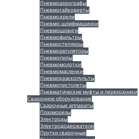
Пневмоаэрографы
Пневмогайковерты
Пневмодрели
Пневмо-шлифмашинки
Пневмошланги
Пневмофильтры
Пневмостеплеры
Пневморегуляторы
Пневмопилы
Пневмомолотки
Пневмомасленки
Пневмокраскопульты
Пневмопистолеты
Пневматические муфты и переходники
Сварочное оборудование
Сварочные аппараты
Плазморезы
Электроды
Электрододержатели
Прутки сварочные