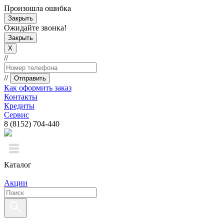
Произошла ошибка
Закрыть
Ожидайте звонка!
Закрыть
X
//
//
Отправить
Как оформить заказ
Контакты
Кредиты
Сервис
8 (8152) 704-440
Каталог
Акции