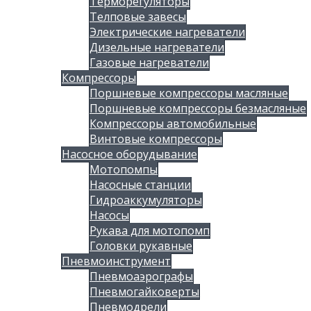
Терморегуляторы
Телповые завесы
Электрические нагреватели
Дизельные нагреватели
Газовые нагреватели
Компрессоры
Поршневые компрессоры масляные
Поршневые компрессоры безмасляные
Компрессоры автомобильные
Винтовые компрессоры
Насосное оборудывание
Мотопомпы
Насосные станции
Гидроаккумуляторы
Насосы
Рукава для мотопомп
Головки рукавные
Пневмоинструмент
Пневмоаэрографы
Пневмогайковерты
Пневмодрели