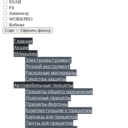
ESAB
Fit
Jonnesway
WORKPRO
Кобальт
Старт
Сбросить фильтр
Главная
Акции
Milwaukee
Электроинструмент
Ручной инструмент
Расходные материалы
Средства защиты
Автомобильные прицепы
Прицепы общего назначения
Лодочные прицепы
Прицепы-фургоны
Комплектующие к прицепам
Каркасы для прицепов
Тенты для прицепов