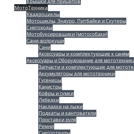
Крышки для прицепов
МотоТехника
Квадроциклы
Мотоциклы, Эндуро, Питбайки и Скутеры
Снегоходы
Мотобуксировщики (мотособаки)
Сани-волокуши
Сани
Аксессуары и комплектующие к саням
Аксессуары и Оборудование для мототехник
Запчасти и комплектующие для мототе
Аккумуляторы для мототехники
Гусеницы
Канистры
Кофры и сумки
Лебедки
Накладки на лыжи
Подкаты и кантователи
Проставки руля
Ремни
Снегоотвалы