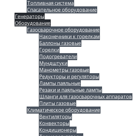
Топливная система
Спасательное оборудование
Генераторы
Оборудование
Газосварочное оборудование
Наконечники к горелкам
Баллоны газовые
Горелки
Подогреватели
Мундштуки
Манометры газовые
Редукторы и регуляторы
Лампы паяльные
Резаки и паяльные лампы
Шланги для газосварочных аппаратов
Плиты газовые
Климатическое оборудование
Вентиляторы
Конвекторы
Кондиционеры