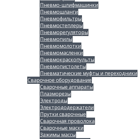
Пневмо-шлифмашинки
Пневмошланги
Пневмофильтры
Пневмостеплеры
Пневморегуляторы
Пневмопилы
Пневмомолотки
Пневмомасленки
Пневмокраскопульты
Пневмопистолеты
Пневматические муфты и переходники
Сварочное оборудование
Сварочные аппараты
Плазморезы
Электроды
Электрододержатели
Прутки сварочные
Сварочная проволока
Сварочные маски
Зажимы массы