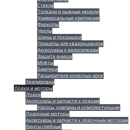
Стекла
Толкачи и лыжные модули
Универсальные крепления
Фаркопы
Чехлы
Шины и покрышки
Прицепы для квадроциклов
Аксессуары к велосипедам
Защита днища
Муфты
Бампера
Расширители колесных арок
Экипировка
Лодки и моторы
Лодки
Аксессуары и запчасти к лодкам
Насосы, клапаны и комплектующие
Лодочные моторы
Аксессуары и запчасти к лодочным моторам
Винты гребные