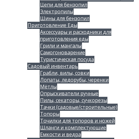
Цепи для бензопил
Электропилы
Шины для бензопил
Приготовление Еды
Аксессуары и расходники для
приготовления еды
Грили и мангалы
Самогоноварение
Туристическая посуда
Садовый инвентарь
Грабли, вилы, совки
Лопаты, ледорубы, черенки
Мётлы
Опрыскиватели ручные
Пилы, секаторы, сучкорезы
Тачки (садовые/строительные)
Топоры
Точилки для топоров и ножей
Шланги и комплектующие
Емкости и ведра