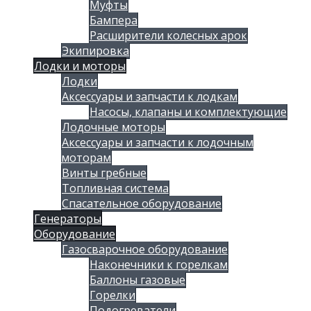
Муфты
Бампера
Расширители колесных арок
Экипировка
Лодки и моторы
Лодки
Аксессуары и запчасти к лодкам
Насосы, клапаны и комплектующие
Лодочные моторы
Аксессуары и запчасти к лодочным
моторам
Винты гребные
Топливная система
Спасательное оборудование
Генераторы
Оборудование
Газосварочное оборудование
Наконечники к горелкам
Баллоны газовые
Горелки
Подогреватели