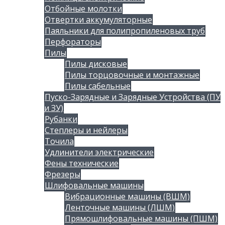
Отбойные молотки
Отвертки аккумуляторные
Паяльники для полипропиленовых труб
Перфораторы
Пилы
Пилы дисковые
Пилы торцовочные и монтажные
Пилы сабельные
Пуско-Зарядные и Зарядные Устройства (ПУ
и ЗУ)
Рубанки
Степлеры и нейлеры
Точила
Удлинители электрические
Фены технические
Фрезеры
Шлифовальные машины
Вибрационные машины (ВШМ)
Ленточные машины (ЛШМ)
Прямошлифовальные машины (ПШМ)