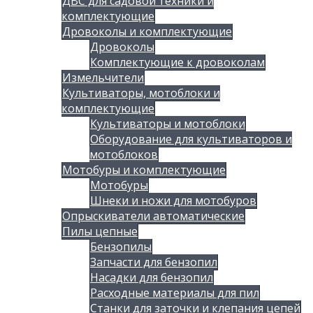
ДВС для садовой техники и
комплектующие
Дровоколы и комплектующие
Дровоколы
Комплектующие к дровоколам
Измельчители
Культиваторы, мотоблоки и
комплектующие
Культиваторы и мотоблоки
Оборудование для культиваторов и
мотоблоков
Мотобуры и комплектующие
Мотобуры
Шнеки и ножи для мотобуров
Опрыскиватели автоматические
Пилы цепные
Бензопилы
Запчасти для бензопил
Насадки для бензопил
Расходные материалы для пил
Станки для заточки и клепания цепей