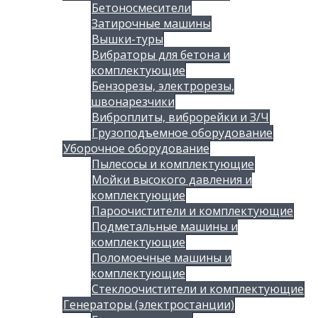
Бетоносмесители
Затирочные машины
Вышки-туры
Вибраторы для бетона и
комплектующие
Бензорезы, электрорезы,
швонарезчики
Виброплиты, виброрейки и З/Ч
Грузоподъемное оборудование
Уборочное оборудование
Пылесосы и комплектующие
Мойки высокого давления и
комплектующие
Пароочистители и комплектующие
Подметальные машины и
комплектующие
Поломоечные машины и
комплектующие
Стеклоочистители и комплектующие
Генераторы (электростанции)