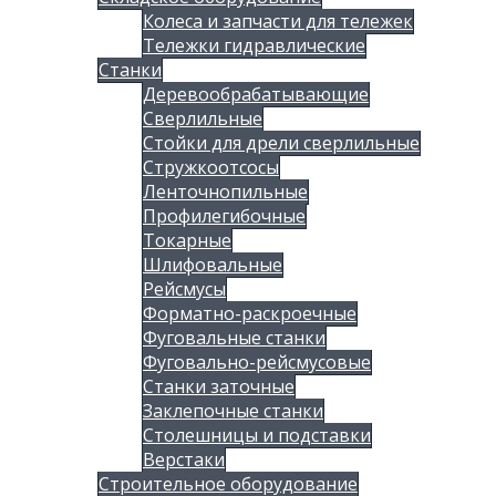
Колеса и запчасти для тележек
Тележки гидравлические
Станки
Деревообрабатывающие
Сверлильные
Стойки для дрели сверлильные
Стружкоотсосы
Ленточнопильные
Профилегибочные
Токарные
Шлифовальные
Рейсмусы
Форматно-раскроечные
Фуговальные станки
Фуговально-рейсмусовые
Станки заточные
Заклепочные станки
Столешницы и подставки
Верстаки
Строительное оборудование