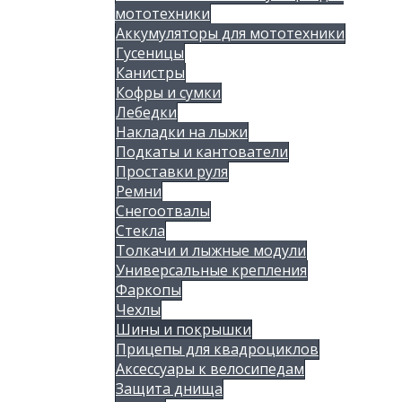
мототехники
Аккумуляторы для мототехники
Гусеницы
Канистры
Кофры и сумки
Лебедки
Накладки на лыжи
Подкаты и кантователи
Проставки руля
Ремни
Снегоотвалы
Стекла
Толкачи и лыжные модули
Универсальные крепления
Фаркопы
Чехлы
Шины и покрышки
Прицепы для квадроциклов
Аксессуары к велосипедам
Защита днища