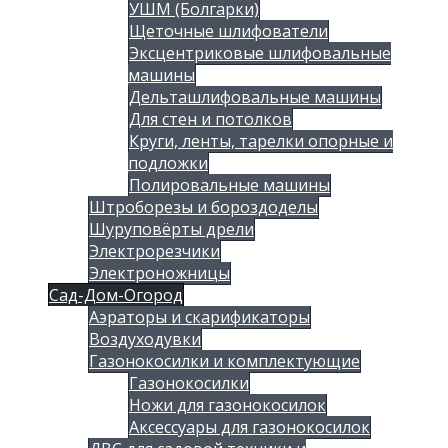
УШМ (Болгарки)
Щеточные шлифователи
Эксцентриковые шлифовальные
машины
Дельташлифовальные машины
Для стен и потолков
Круги, ленты, тарелки опорные и
подложки
Полировальные машины
Штроборезы и бороздоделы
Шуруповёрты дрели
Электрорезчики
Электроножницы
Сад-Дом-Огород
Аэраторы и скарификаторы
Воздуходувки
Газонокосилки и комплектующие
Газонокосилки
Ножи для газонокосилок
Аксессуары для газонокосилок