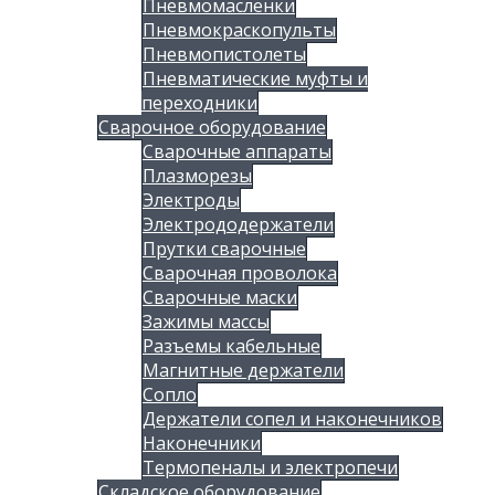
Пневмомасленки
Пневмокраскопульты
Пневмопистолеты
Пневматические муфты и
переходники
Сварочное оборудование
Сварочные аппараты
Плазморезы
Электроды
Электрододержатели
Прутки сварочные
Сварочная проволока
Сварочные маски
Зажимы массы
Разъемы кабельные
Магнитные держатели
Сопло
Держатели сопел и наконечников
Наконечники
Термопеналы и электропечи
Складское оборудование