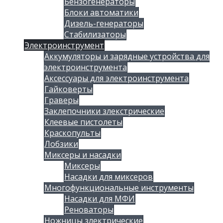
Бензогенераторы
Блоки автоматики
Дизель-генераторы
Стабилизаторы
Электроинструмент
Аккумуляторы и зарядные устройства для
электроинструмента
Аксессуары для электроинструмента
Гайковерты
Граверы
Заклепочники злекстрические
Клеевые пистолеты
Краскопульты
Лобзики
Миксеры и насадки
Миксеры
Насадки для миксеров
Многофункциональные инструменты
Насадки для МФИ
Реноваторы
Ножницы злектрические