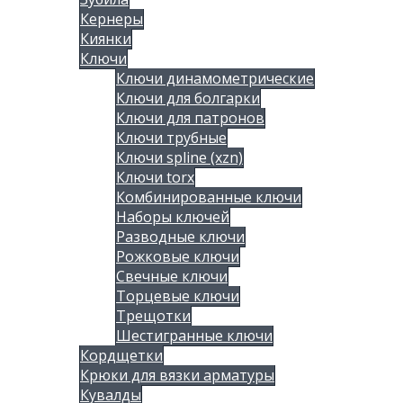
Кернеры
Киянки
Ключи
Ключи динамометрические
Ключи для болгарки
Ключи для патронов
Ключи трубные
Ключи spline (xzn)
Ключи torx
Комбинированные ключи
Наборы ключей
Разводные ключи
Рожковые ключи
Свечные ключи
Торцевые ключи
Трещотки
Шестигранные ключи
Кордщетки
Крюки для вязки арматуры
Кувалды