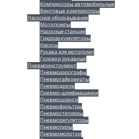
Компрессоры автомобильные
Винтовые компрессоры
Насосное оборудывание
Мотопомпы
Насосные станции
Гидроаккумуляторы
Насосы
Рукава для мотопомп
Головки рукавные
Пневмоинструмент
Пневмоаэрографы
Пневмогайковерты
Пневмодрели
Пневмо-шлифмашинки
Пневмошланги
Пневмофильтры
Пневмостеплеры
Пневморегуляторы
Пневмопилы
Пневмомолотки