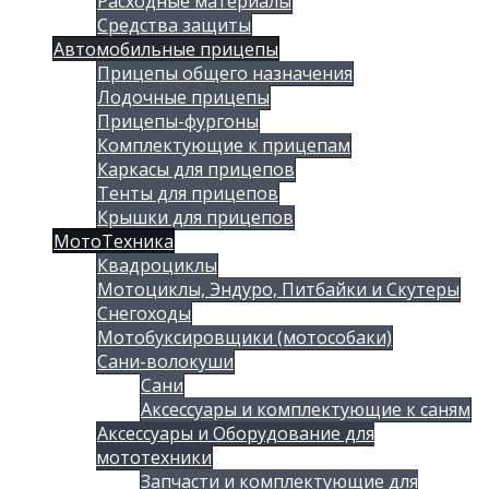
Расходные материалы
Средства защиты
Автомобильные прицепы
Прицепы общего назначения
Лодочные прицепы
Прицепы-фургоны
Комплектующие к прицепам
Каркасы для прицепов
Тенты для прицепов
Крышки для прицепов
МотоТехника
Квадроциклы
Мотоциклы, Эндуро, Питбайки и Скутеры
Снегоходы
Мотобуксировщики (мотособаки)
Сани-волокуши
Сани
Аксессуары и комплектующие к саням
Аксессуары и Оборудование для
мототехники
Запчасти и комплектующие для