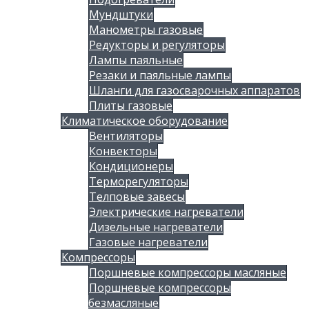
Мундштуки
Манометры газовые
Редукторы и регуляторы
Лампы паяльные
Резаки и паяльные лампы
Шланги для газосварочных аппаратов
Плиты газовые
Климатическое оборудование
Вентиляторы
Конвекторы
Кондиционеры
Терморегуляторы
Телповые завесы
Электрические нагреватели
Дизельные нагреватели
Газовые нагреватели
Компрессоры
Поршневые компрессоры масляные
Поршневые компрессоры
безмасляные