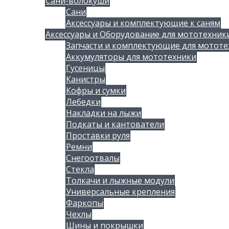
Сани-волокуши
Сани
Аксессуары и комплектующие к саням
Аксессуары и Оборудование для мототехник
Запчасти и комплектующие для мототе
Аккумуляторы для мототехники
Гусеницы
Канистры
Кофры и сумки
Лебедки
Накладки на лыжи
Подкаты и кантователи
Проставки руля
Ремни
Снегоотвалы
Стекла
Толкачи и лыжные модули
Универсальные крепления
Фаркопы
Чехлы
Шины и покрышки