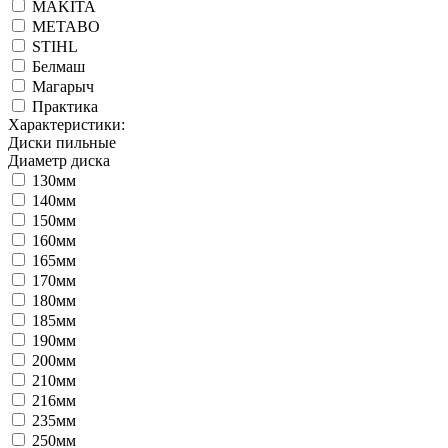
MAKITA
METABO
STIHL
Белмаш
Магарыч
Практика
Характеристики:
Диски пильные
Диаметр диска
130мм
140мм
150мм
160мм
165мм
170мм
180мм
185мм
190мм
200мм
210мм
216мм
235мм
250мм