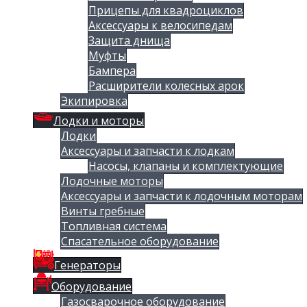
Прицепы для квадроциклов
Аксессуары к велосипедам
Защита днища
Муфты
Бампера
Расширители колесных арок
Экипировка
Лодки и моторы
Лодки
Аксессуары и запчасти к лодкам
Насосы, клапаны и комплектующие
Лодочные моторы
Аксессуары и запчасти к лодочным моторам
Винты гребные
Топливная система
Спасательное оборудование
Генераторы
Оборудование
Газосварочное оборудование