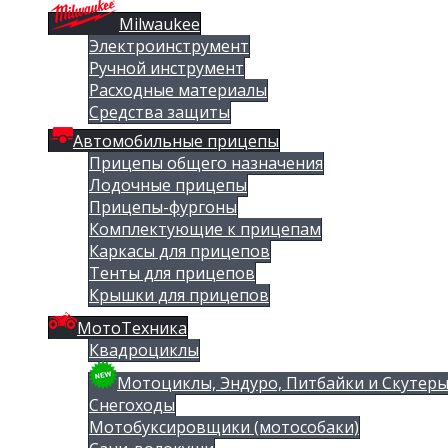
Milwaukee
Электроинструмент
Ручной инструмент
Расходные материалы
Средства защиты
Автомобильные прицепы
Прицепы общего назначения
Лодочные прицепы
Прицепы-фургоны
Комплектующие к прицепам
Каркасы для прицепов
Тенты для прицепов
Крышки для прицепов
МотоТехника
Квадроциклы
Мотоциклы, Эндуро, Питбайки и Скутер
Снегоходы
Мотобуксировщики (мотособаки)