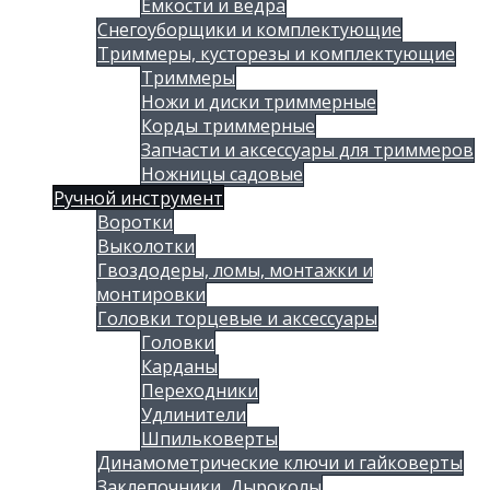
Емкости и ведра
Снегоуборщики и комплектующие
Триммеры, кусторезы и комплектующие
Триммеры
Ножи и диски триммерные
Корды триммерные
Запчасти и аксессуары для триммеров
Ножницы садовые
Ручной инструмент
Воротки
Выколотки
Гвоздодеры, ломы, монтажки и
монтировки
Головки торцевые и аксессуары
Головки
Карданы
Переходники
Удлинители
Шпильковерты
Динамометрические ключи и гайковерты
Заклепочники, Дыроколы