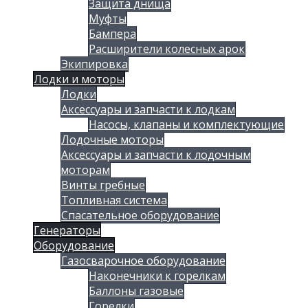
Защита днища
Муфты
Бампера
Расширители колесных арок
Экипировка
Лодки и моторы
Лодки
Аксессуары и запчасти к лодкам
Насосы, клапаны и комплектующие
Лодочные моторы
Аксессуары и запчасти к лодочным
моторам
Винты гребные
Топливная система
Спасательное оборудование
Генераторы
Оборудование
Газосварочное оборудование
Наконечники к горелкам
Баллоны газовые
Горелки