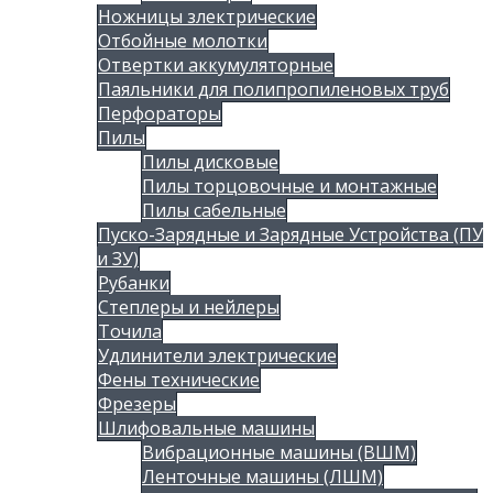
Ножницы злектрические
Отбойные молотки
Отвертки аккумуляторные
Паяльники для полипропиленовых труб
Перфораторы
Пилы
Пилы дисковые
Пилы торцовочные и монтажные
Пилы сабельные
Пуско-Зарядные и Зарядные Устройства (ПУ
и ЗУ)
Рубанки
Степлеры и нейлеры
Точила
Удлинители электрические
Фены технические
Фрезеры
Шлифовальные машины
Вибрационные машины (ВШМ)
Ленточные машины (ЛШМ)