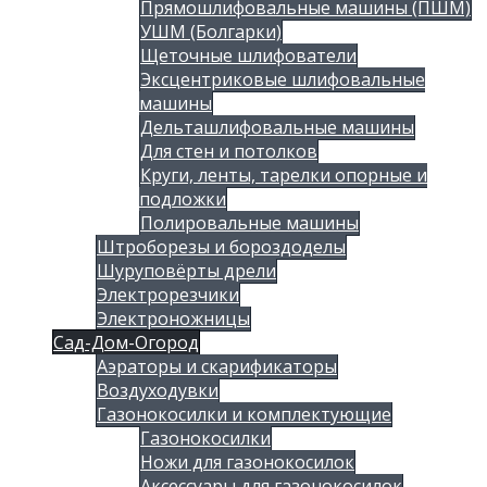
Прямошлифовальные машины (ПШМ)
УШМ (Болгарки)
Щеточные шлифователи
Эксцентриковые шлифовальные
машины
Дельташлифовальные машины
Для стен и потолков
Круги, ленты, тарелки опорные и
подложки
Полировальные машины
Штроборезы и бороздоделы
Шуруповёрты дрели
Электрорезчики
Электроножницы
Сад-Дом-Огород
Аэраторы и скарификаторы
Воздуходувки
Газонокосилки и комплектующие
Газонокосилки
Ножи для газонокосилок
Аксессуары для газонокосилок