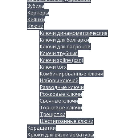
Зубила
Кернеры
Киянки
Ключи
Ключи динамометрические
Ключи для болгарки
Ключи для патронов
Ключи трубные
Ключи spline (xzn)
Ключи torx
Комбинированные ключи
Наборы ключей
Разводные ключи
Рожковые ключи
Свечные ключи
Торцевые ключи
Трещотки
Шестигранные ключи
Кордщетки
Крюки для вязки арматуры