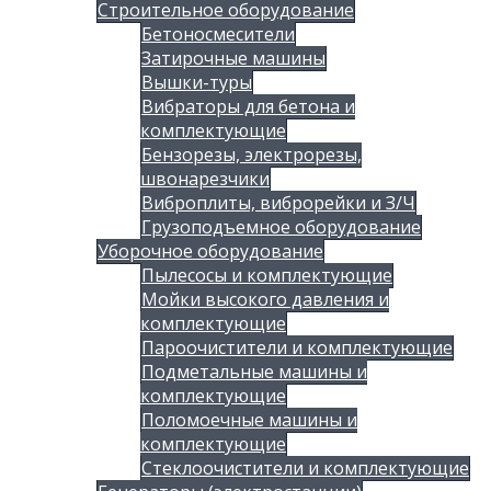
Строительное оборудование
Бетоносмесители
Затирочные машины
Вышки-туры
Вибраторы для бетона и
комплектующие
Бензорезы, электрорезы,
швонарезчики
Виброплиты, виброрейки и З/Ч
Грузоподъемное оборудование
Уборочное оборудование
Пылесосы и комплектующие
Мойки высокого давления и
комплектующие
Пароочистители и комплектующие
Подметальные машины и
комплектующие
Поломоечные машины и
комплектующие
Стеклоочистители и комплектующие