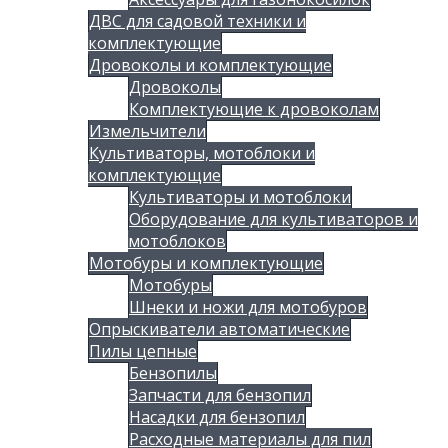
ДВС для садовой техники и
комплектующие
Дровоколы и комплектующие
Дровоколы
Комплектующие к дровоколам
Измельчители
Культиваторы, мотоблоки и
комплектующие
Культиваторы и мотоблоки
Оборудование для культиваторов и
мотоблоков
Мотобуры и комплектующие
Мотобуры
Шнеки и ножи для мотобуров
Опрыскиватели автоматические
Пилы цепные
Бензопилы
Запчасти для бензопил
Насадки для бензопил
Расходные материалы для пил