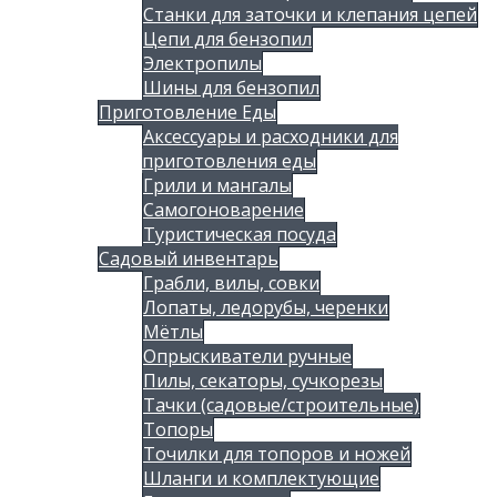
Станки для заточки и клепания цепей
Цепи для бензопил
Электропилы
Шины для бензопил
Приготовление Еды
Аксессуары и расходники для
приготовления еды
Грили и мангалы
Самогоноварение
Туристическая посуда
Садовый инвентарь
Грабли, вилы, совки
Лопаты, ледорубы, черенки
Мётлы
Опрыскиватели ручные
Пилы, секаторы, сучкорезы
Тачки (садовые/строительные)
Топоры
Точилки для топоров и ножей
Шланги и комплектующие