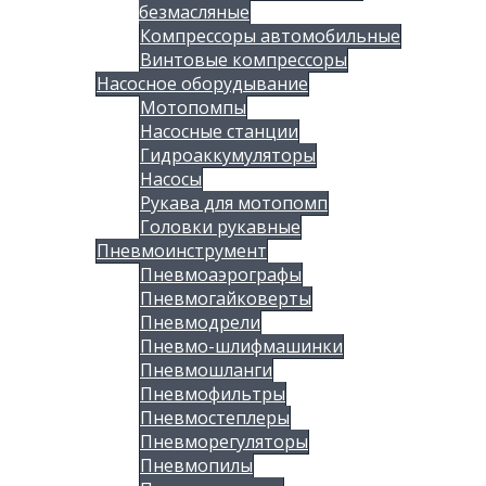
безмасляные
Компрессоры автомобильные
Винтовые компрессоры
Насосное оборудывание
Мотопомпы
Насосные станции
Гидроаккумуляторы
Насосы
Рукава для мотопомп
Головки рукавные
Пневмоинструмент
Пневмоаэрографы
Пневмогайковерты
Пневмодрели
Пневмо-шлифмашинки
Пневмошланги
Пневмофильтры
Пневмостеплеры
Пневморегуляторы
Пневмопилы