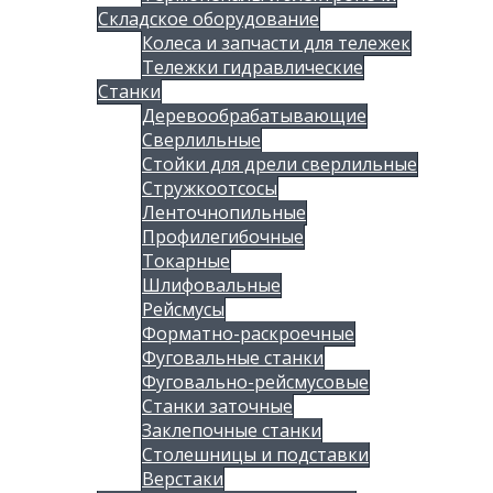
Складское оборудование
Колеса и запчасти для тележек
Тележки гидравлические
Станки
Деревообрабатывающие
Сверлильные
Стойки для дрели сверлильные
Стружкоотсосы
Ленточнопильные
Профилегибочные
Токарные
Шлифовальные
Рейсмусы
Форматно-раскроечные
Фуговальные станки
Фуговально-рейсмусовые
Станки заточные
Заклепочные станки
Столешницы и подставки
Верстаки