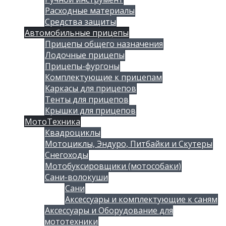
Расходные материалы
Средства защиты
Автомобильные прицепы
Прицепы общего назначения
Лодочные прицепы
Прицепы-фургоны
Комплектующие к прицепам
Каркасы для прицепов
Тенты для прицепов
Крышки для прицепов
МотоТехника
Квадроциклы
Мотоциклы, Эндуро, Питбайки и Скутеры
Снегоходы
Мотобуксировщики (мотособаки)
Сани-волокуши
Сани
Аксессуары и комплектующие к саням
Аксессуары и Оборудование для
мототехники