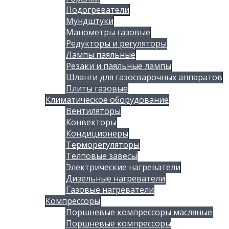
Подогреватели
Мундштуки
Манометры газовые
Редукторы и регуляторы
Лампы паяльные
Резаки и паяльные лампы
Шланги для газосварочных аппаратов
Плиты газовые
Климатическое оборудование
Вентиляторы
Конвекторы
Кондиционеры
Терморегуляторы
Телповые завесы
Электрические нагреватели
Дизельные нагреватели
Газовые нагреватели
Компрессоры
Поршневые компрессоры масляные
Поршневые компрессоры