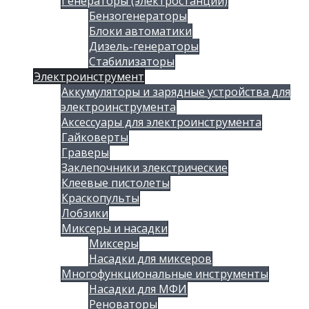
Генераторы (электростанции)
Бензогенераторы
Блоки автоматики
Дизель-генераторы
Стабилизаторы
Электроинструмент
Аккумуляторы и зарядные устройства для
электроинструмента
Аксессуары для электроинструмента
Гайковерты
Граверы
Заклепочники злекстрические
Клеевые пистолеты
Краскопульты
Лобзики
Миксеры и насадки
Миксеры
Насадки для миксеров
Многофункциональные инструменты
Насадки для МФИ
Реноваторы