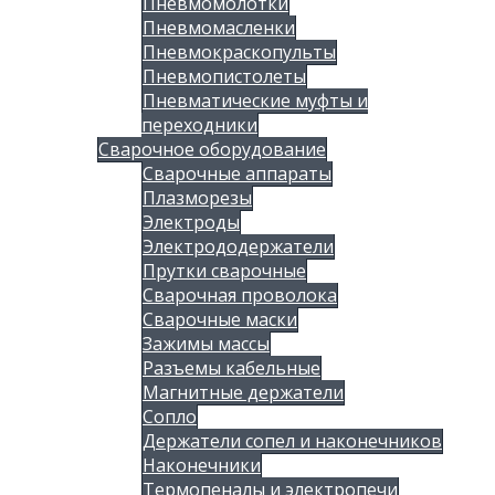
Пневмомолотки
Пневмомасленки
Пневмокраскопульты
Пневмопистолеты
Пневматические муфты и
переходники
Сварочное оборудование
Сварочные аппараты
Плазморезы
Электроды
Электрододержатели
Прутки сварочные
Сварочная проволока
Сварочные маски
Зажимы массы
Разъемы кабельные
Магнитные держатели
Сопло
Держатели сопел и наконечников
Наконечники
Термопеналы и электропечи