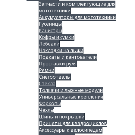
Запчасти и комплектующие для
мототехники
Аккумуляторы для мототехники
Гусеницы
Канистры
Кофры и сумки
Лебедки
Накладки на лыжи
Подкаты и кантователи
Проставки руля
Ремни
Снегоотвалы
Стекла
Толкачи и лыжные модули
Универсальные крепления
Фаркопы
Чехлы
Шины и покрышки
Прицепы для квадроциклов
Аксессуары к велосипедам