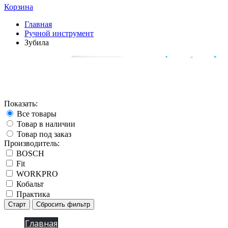
Корзина
Главная
Ручной инструмент
Зубила
Показать:
Все товары
Товар в наличии
Товар под заказ
Производитель:
BOSCH
Fit
WORKPRO
Кобальт
Практика
Старт
Сбросить фильтр
Главная