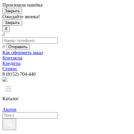
Произошла ошибка
Закрыть
Ожидайте звонка!
Закрыть
X
//
//
Отправить
Как оформить заказ
Контакты
Кредиты
Сервис
8 (8152) 704-440
Каталог
Акции